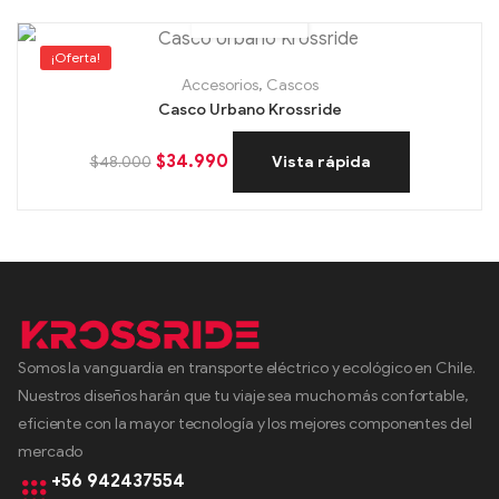
¡Oferta!
Accesorios
,
Cascos
Casco Urbano Krossride
$
34.990
$
48.000
Vista rápida
Somos la vanguardia en transporte eléctrico y ecológico en Chile.
Nuestros diseños harán que tu viaje sea mucho más confortable,
eficiente con la mayor tecnología y los mejores componentes del
mercado
+56 942437554