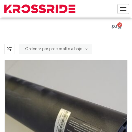
0
$
0