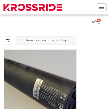
0
$
0